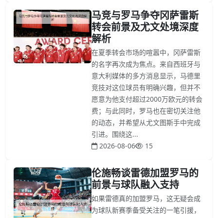
马竞与罗马争夺冈萨雷斯
转会前景及尤文处境深度
解析
在夏季转会市场的喧嚣中，冈萨雷斯
的名字再次成为焦点。来自西班牙与
意大利媒体的多方消息显示，马德里
竞技对这位球员有明确兴趣，但并不
愿意为他支付超过2000万欧元的转会
费；与此同时，罗马也在密切关注他
的动态，并希望从尤文图斯手中完成
引进。围绕这...
2026-08-06
15
伦施畅谈雷德加盟罗马的
前景与球队融入支持
如果雷德真的加盟罗马，这无疑会成
为球队新赛季备受关注的一笔引援，