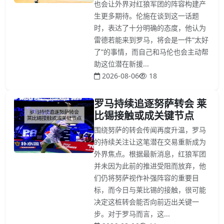
也会让外界对红狼军团的阵容构建产
生更多期待。伦施在谈到这一话题
时，表达了十分明确的态度，他认为
雷德若能来到罗马，将会是一件“太好
了”的事情，而自己和马伦也会主动帮
助这位潜在新援...
2026-08-06
18
罗马持续追逐努萨转会 莱
比锡接触或成关键节点
围绕努萨的转会传闻再度升温，罗马
的持续关注让这笔潜在交易重新成为
外界焦点。根据最新消息，红狼军团
并未因为此前的推进受阻而放弃，他
们仍将努萨视作补强阵容的重要目
标，而今日与莱比锡的接触，很可能
决定这桩转会能否向前迈出关键一
步。对于罗马而言，这...