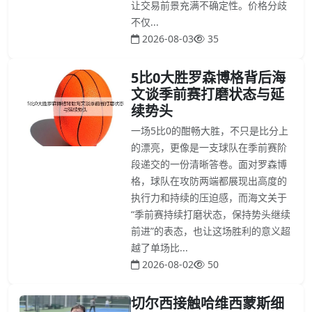
让交易前景充满不确定性。价格分歧
不仅...
2026-08-03
35
5比0大胜罗森博格背后海
文谈季前赛打磨状态与延
续势头
一场5比0的酣畅大胜，不只是比分上
的漂亮，更像是一支球队在季前赛阶
段递交的一份清晰答卷。面对罗森博
格，球队在攻防两端都展现出高度的
执行力和持续的压迫感，而海文关于
“季前赛持续打磨状态，保持势头继续
前进”的表态，也让这场胜利的意义超
越了单场比...
2026-08-02
50
切尔西接触哈维西蒙斯细