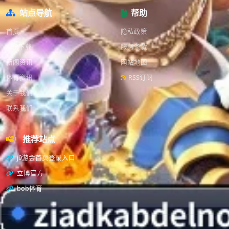
站点导航
帮助
首页
隐私政策
APP下载
服务条款
新闻资讯
网站地图
体育资讯
RSS订阅
关于我们
联系我们
推荐站点
j9游会首页登录入口
立博官方
bob体育