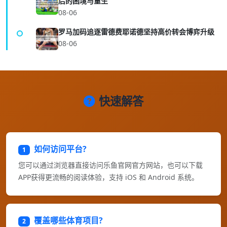
后的困境与重生
08-06
罗马加码追逐雷德费耶诺德坚持高价转会博弈升级
08-06
快速解答
如何访问平台?
1
您可以通过浏览器直接访问乐鱼官网官方网站，也可以下载
APP获得更流畅的阅读体验，支持 iOS 和 Android 系统。
覆盖哪些体育项目?
2