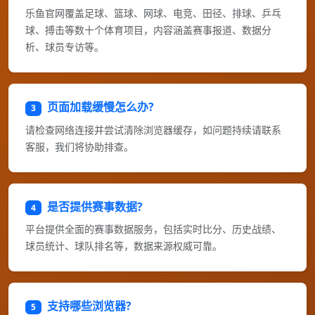
乐鱼官网覆盖足球、篮球、网球、电竞、田径、排球、乒乓
球、搏击等数十个体育项目，内容涵盖赛事报道、数据分
析、球员专访等。
页面加载缓慢怎么办?
3
请检查网络连接并尝试清除浏览器缓存，如问题持续请联系
客服，我们将协助排查。
是否提供赛事数据?
4
平台提供全面的赛事数据服务，包括实时比分、历史战绩、
球员统计、球队排名等，数据来源权威可靠。
支持哪些浏览器?
5