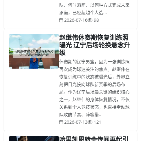
队、何时落笔、以何种方式完成未来
承诺，已经超越个人选...
2026-07-16
98
赵继伟休赛期恢复训练照
曝光 辽宁后场轮换悬念升
级
休赛期的辽宁男篮，因为一张训练照
再次成为球迷关注的焦点。赵继伟在
恢复训练中的状态被曝光后，外界立
刻把目光投向球队新赛季的后场布
局。作为辽宁后场最关键的组织核心
之一，赵继伟的身体恢复情况，不仅
关系到个人竞技状态，也直接牵动球
队攻防节奏、阵容搭...
2026-07-13
121
哈里凯恩转会传闻再起引