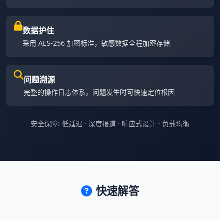
数据护住
采用 AES-256 加密标准，敏感数据全程加密存储
问题溯源
完整的操作日志体系，问题发生时可快速定位根因
安全保障: 低延迟 · 深度报道 · 响应式设计 · 负载均衡
快速解答