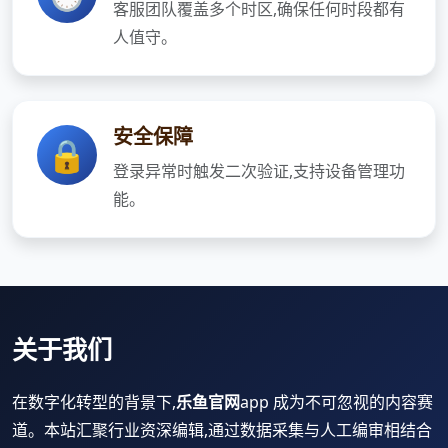
客服团队覆盖多个时区,确保任何时段都有
人值守。
安全保障
🔒
登录异常时触发二次验证,支持设备管理功
能。
关于我们
在数字化转型的背景下,
乐鱼官网
app 成为不可忽视的内容赛
道。本站汇聚行业资深编辑,通过数据采集与人工编审相结合