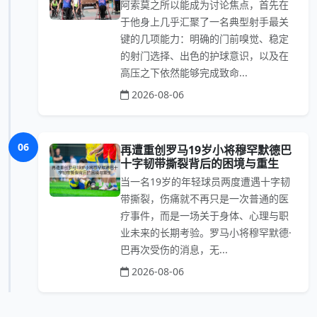
阿索莫之所以能成为讨论焦点，首先在
于他身上几乎汇聚了一名典型射手最关
键的几项能力：明确的门前嗅觉、稳定
的射门选择、出色的护球意识，以及在
高压之下依然能够完成致命...
2026-08-06
06
再遭重创罗马19岁小将穆罕默德巴
十字韧带撕裂背后的困境与重生
当一名19岁的年轻球员两度遭遇十字韧
带撕裂，伤痛就不再只是一次普通的医
疗事件，而是一场关于身体、心理与职
业未来的长期考验。罗马小将穆罕默德·
巴再次受伤的消息，无...
2026-08-06