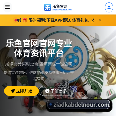
🎁 限时福利:下载APP即送 体育礼包
乐鱼官网官网专业
体育资讯平台
足球比分实时更新,篮球赛程一键查询
提供实时数据、进球提醒,支持赛事日历、赛
程查询
立即开始
了解更多