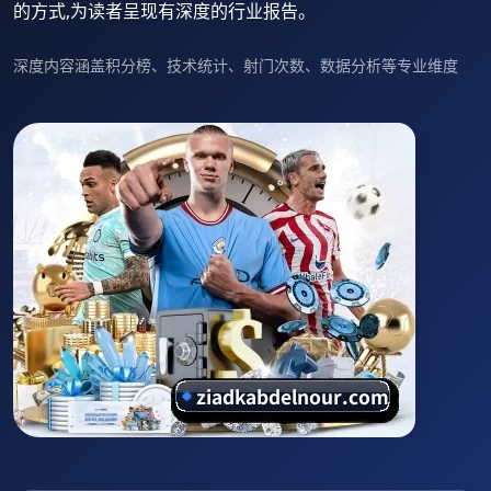
的方式,为读者呈现有深度的行业报告。
深度内容涵盖积分榜、技术统计、射门次数、数据分析等专业维度