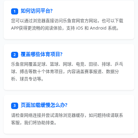
如何访问平台?
1
您可以通过浏览器直接访问乐鱼官网官方网站，也可以下载
APP获得更流畅的阅读体验，支持 iOS 和 Android 系统。
覆盖哪些体育项目?
2
乐鱼官网覆盖足球、篮球、网球、电竞、田径、排球、乒乓
球、搏击等数十个体育项目，内容涵盖赛事报道、数据分
析、球员专访等。
页面加载缓慢怎么办?
3
请检查网络连接并尝试清除浏览器缓存，如问题持续请联系
客服，我们将协助排查。