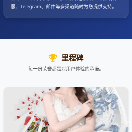
服、Telegram、邮件等多渠道随时为您提供支持。
里程碑
每一份荣誉都是对用户体验的承诺。