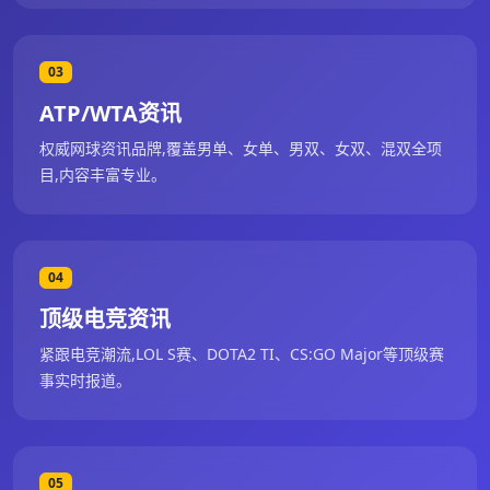
03
ATP/WTA资讯
权威网球资讯品牌,覆盖男单、女单、男双、女双、混双全项
目,内容丰富专业。
04
顶级电竞资讯
紧跟电竞潮流,LOL S赛、DOTA2 TI、CS:GO Major等顶级赛
事实时报道。
05