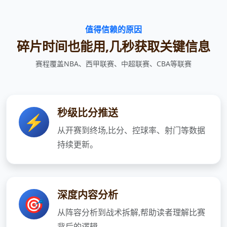
值得信赖的原因
碎片时间也能用,几秒获取关键信息
赛程覆盖NBA、西甲联赛、中超联赛、CBA等联赛
秒级比分推送
⚡
从开赛到终场,比分、控球率、射门等数据
持续更新。
深度内容分析
🎯
从阵容分析到战术拆解,帮助读者理解比赛
背后的逻辑。