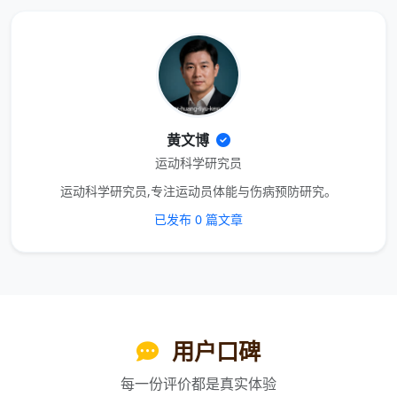
黄文博
运动科学研究员
运动科学研究员,专注运动员体能与伤病预防研究。
已发布 0 篇文章
用户口碑
每一份评价都是真实体验