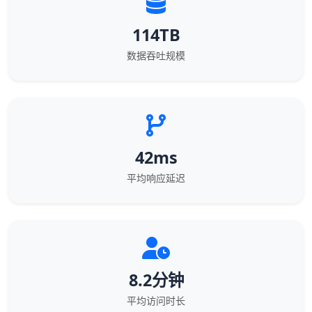
114TB
数据吞吐规模
42ms
平均响应延迟
8.2分钟
平均访问时长