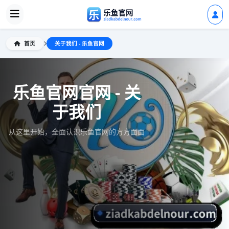
首页
关于我们 - 乐鱼官网
乐鱼官网官网 - 关
于我们
从这里开始，全面认识乐鱼官网的方方面面