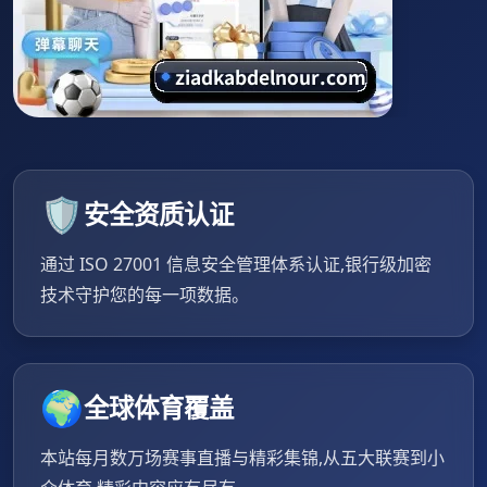
🛡
安全资质认证
通过 ISO 27001 信息安全管理体系认证,银行级加密
技术守护您的每一项数据。
🌍
全球体育覆盖
本站每月数万场赛事直播与精彩集锦,从五大联赛到小