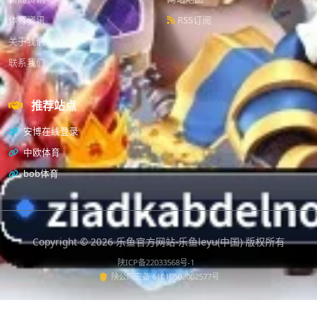
体育资讯
RSS订阅
关于我们
联系我们
推荐站点
安博在线登录
中欧体育
bob体育
Copyright © 2026
乐鱼官方网站-乐鱼leyu(中国)
版权所有
陕ICP备22033568号-1
陕公网安备 61010502002577号