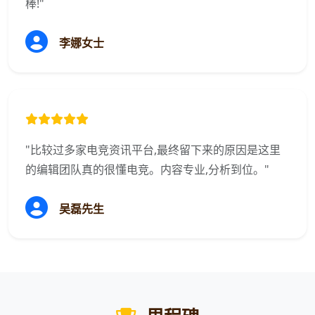
棒!"
李娜女士
"比较过多家电竞资讯平台,最终留下来的原因是这里
的编辑团队真的很懂电竞。内容专业,分析到位。"
吴磊先生