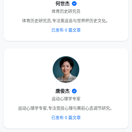
何世杰
体育历史研究员
体育历史研究员,专注奥运会与世界杯历史文化。
已发布 0 篇文章
唐俊杰
运动心理学专家
运动心理学专家,专注竞技心理与赛前心态调节研究。
已发布 0 篇文章