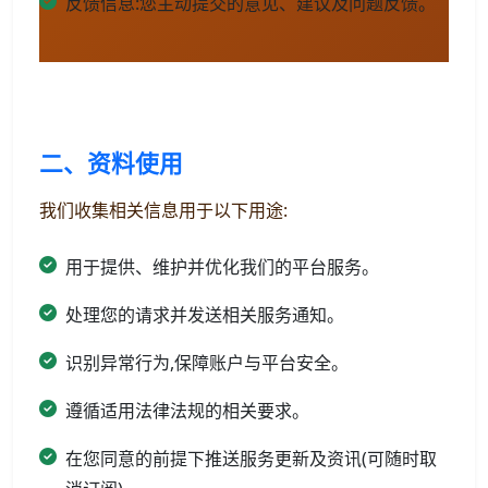
反馈信息:您主动提交的意见、建议及问题反馈。
二、资料使用
我们收集相关信息用于以下用途:
用于提供、维护并优化我们的平台服务。
处理您的请求并发送相关服务通知。
识别异常行为,保障账户与平台安全。
遵循适用法律法规的相关要求。
在您同意的前提下推送服务更新及资讯(可随时取