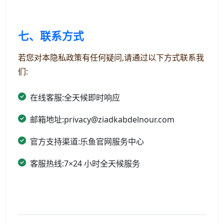
七、联系方式
若您对本隐私政策有任何疑问,请通过以下方式联系我
们:
在线客服:全天候即时响应
邮箱地址:privacy@ziadkabdelnour.com
官方支持渠道:乐鱼官网服务中心
客服热线:7×24 小时全天候服务