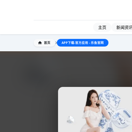
主页
新闻资
首页
APP下载-官方应用 - 乐鱼官网