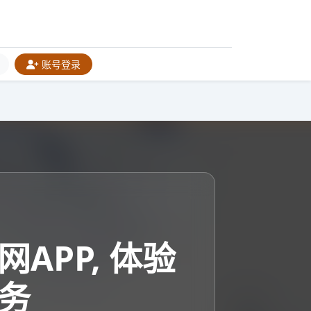
账号登录
APP, 体验
务