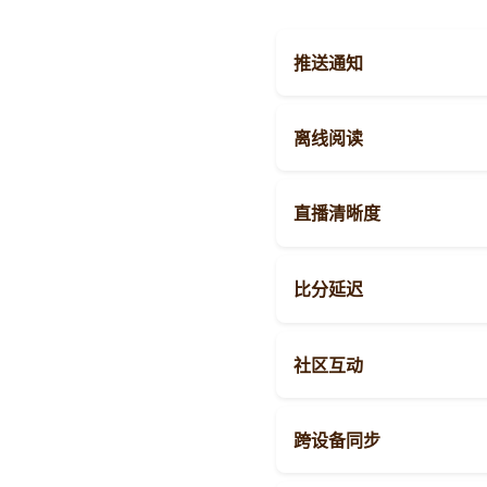
推送通知
离线阅读
直播清晰度
比分延迟
社区互动
跨设备同步