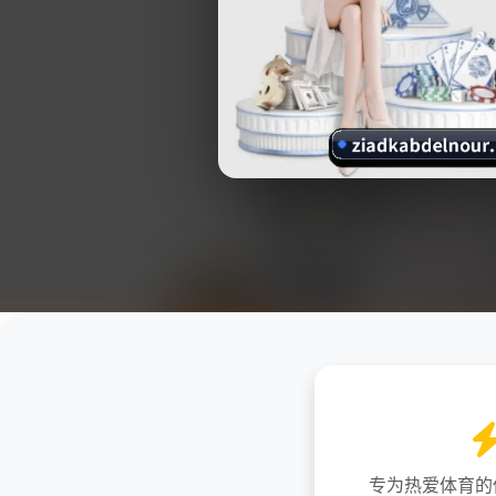
专为热爱体育的