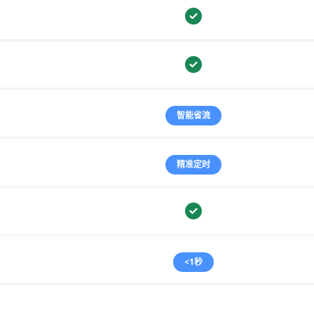
智能省流
精准定时
<1秒