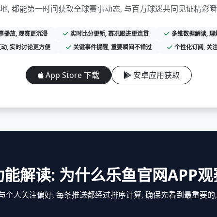
地, 都能第一时间获取全球赛事动态, 与百万球迷共同见证精彩
事播放, 观赛更沉浸
实时比分更新, 赛况跟进更连贯
多维数据解读, 
动, 实时讨论更方便
关键事件提醒, 重要瞬间不错过
个性化订阅, 关
App Store 下载
安卓应用获取
能解读: 为什么乐鱼官网APP
与个人关注偏好, 每条推送都经过排序计算, 确保先看到最重要的,