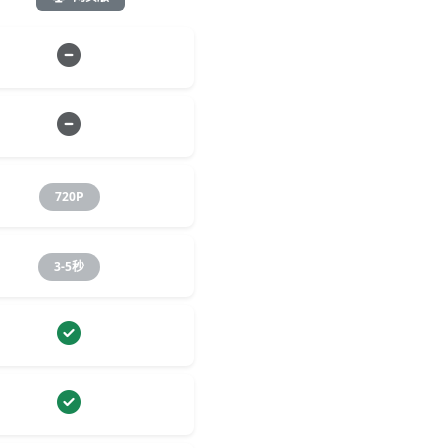
720P
3-5秒