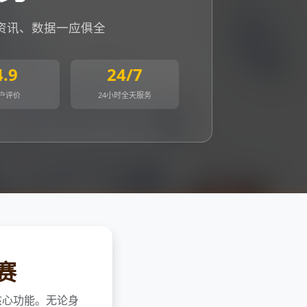
、资讯、数据一应俱全
4.9
24/7
户评价
24小时全天服务
赛
核心功能。无论身