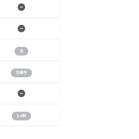
无
仅邮件
2-4秒