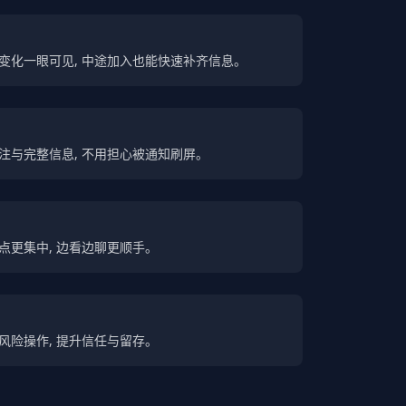
变化一眼可见, 中途加入也能快速补齐信息。
注与完整信息, 不用担心被通知刷屏。
点更集中, 边看边聊更顺手。
风险操作, 提升信任与留存。