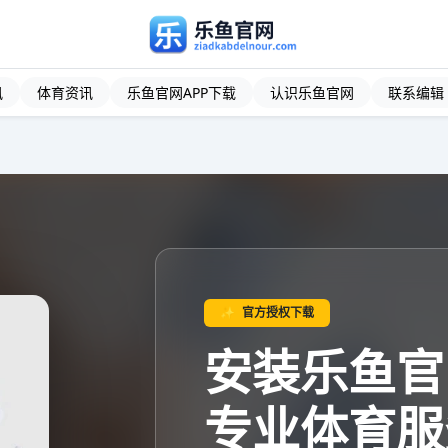
讯
体育资讯
乐鱼官网APP下载
认识乐鱼官网
联系编辑
✨
官方授权下载
安装乐鱼官网
专业体育服