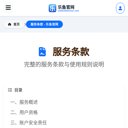
首页
服务条款 - 乐鱼官网
服务条款
完整的服务条款与使用规则说明
目录
一、服务概述
二、用户资格
三、账户安全责任