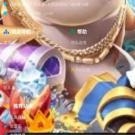
西安市雁塔区高新路2号西部国际广场B座18层
周一至周日 09:00 - 22:00
站点导航
帮助
首页
隐私政策
APP下载
服务条款
新闻资讯
网站地图
体育资讯
RSS订阅
关于我们
联系我们
推荐站点
乐鱼在线
佰富彩