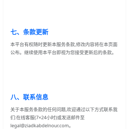
七、条款更新
本平台有权随时更新本服务条款,修改内容将在本页面
公布。继续使用本平台即视为您接受更新后的条款。
八、联系信息
关于本服务条款的任何问题,欢迎通过以下方式联系我
们:在线客服(7×24小时)或发送邮件至
legal@ziadkabdelnour.com。