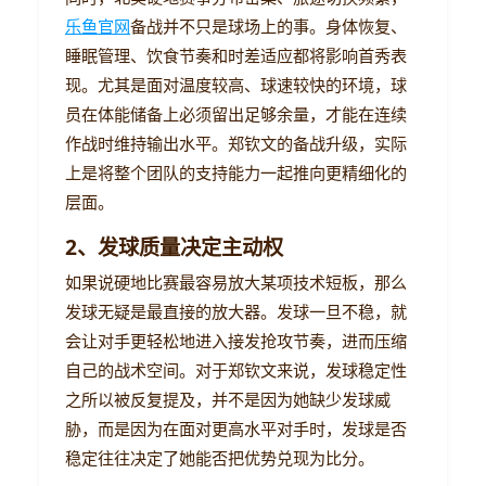
乐鱼官网
备战并不只是球场上的事。身体恢复、
睡眠管理、饮食节奏和时差适应都将影响首秀表
现。尤其是面对温度较高、球速较快的环境，球
员在体能储备上必须留出足够余量，才能在连续
作战时维持输出水平。郑钦文的备战升级，实际
上是将整个团队的支持能力一起推向更精细化的
层面。
2、发球质量决定主动权
如果说硬地比赛最容易放大某项技术短板，那么
发球无疑是最直接的放大器。发球一旦不稳，就
会让对手更轻松地进入接发抢攻节奏，进而压缩
自己的战术空间。对于郑钦文来说，发球稳定性
之所以被反复提及，并不是因为她缺少发球威
胁，而是因为在面对更高水平对手时，发球是否
稳定往往决定了她能否把优势兑现为比分。