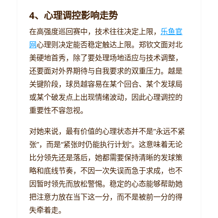
4、心理调控影响走势
在高强度巡回赛中，技术往往决定上限，
乐鱼官
网
心理则决定能否稳定触达上限。郑钦文面对北
美硬地首秀，除了要处理场地适应与技术调整，
还要面对外界期待与自我要求的双重压力。越是
关键阶段，球员越容易在某个回合、某个发球局
或某个破发点上出现情绪波动，因此心理调控的
重要性不容忽视。
对她来说，最有价值的心理状态并不是“永远不紧
张”，而是“紧张时仍能执行计划”。这意味着无论
比分领先还是落后，她都需要保持清晰的发球策
略和底线节奏，不因一次失误而急于求成，也不
因暂时领先而放松警惕。稳定的心态能够帮助她
把注意力放在当下这一分，而不是被前一分的得
失牵着走。