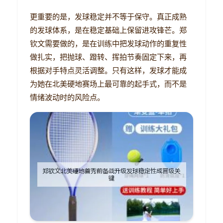
更重要的是，发球稳定并不等于保守。真正成熟
的发球体系，是在稳定基础上保留进攻锋芒。郑
钦文需要做的，是在训练中把发球动作的重复性
做扎实，把抛球、蹬转、挥拍节奏固定下来，再
根据对手特点灵活调整。只有这样，发球才能成
为她在北美硬地赛场上最可靠的起手式，而不是
情绪波动时的风险点。