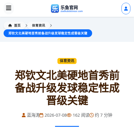
首页
体育资讯
郑钦文北美硬地首秀前备战升级发球稳定性成晋级关键
体育资讯
郑钦文北美硬地首秀前
备战升级发球稳定性成
晋级关键
蓝海涛
2026-07-08
162 阅读
约 7 分钟