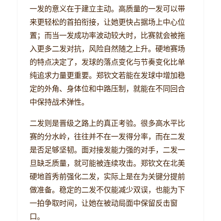
一发的意义在于建立主动。高质量的一发可以带
来更轻松的首拍衔接，让她更快占据场上中心位
置；而当一发成功率波动较大时，比赛就会被拖
入更多二发对抗，风险自然随之上升。硬地赛场
的特点决定了，发球的落点变化与节奏变化比单
纯追求力量更重要。郑钦文若能在发球中增加稳
定的外角、身体位和中路压制，就能在不同回合
中保持战术弹性。
二发则是晋级之路上的真正考验。很多高水平比
赛的分水岭，往往并不在一发得分率，而在二发
是否足够坚韧。面对接发能力强的对手，二发一
旦缺乏质量，就可能被连续攻击。郑钦文在北美
硬地首秀前强化二发，实际上是在为关键分提前
做准备。稳定的二发不仅能减少双误，也能为下
一拍争取时间，让她在被动局面中保留反击窗
口。