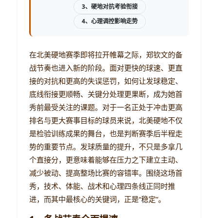
3、硬地对抗考验衔接
4、心理调控影响走势
在北美硬地赛季即将拉开帷幕之际，郑钦文的备
战节奏也进入新的阶段。面对更快的球速、更直
接的对抗和更高的失误惩罚，如何让发球稳定、
底线衔接更顺畅、关键分处理更果断，成为她首
秀前最受关注的课题。对于一名正处于冲击更高
排名与更大赛事目标的球员来说，北美硬地不仅
是检验训练成果的舞台，也是判断赛季后半程走
势的重要节点。发球质量的提升，不只是多拿几
个直接分，更意味着能够在压力之下建立主动、
减少被动、提高整场比赛的容错率。围绕这场首
秀，技术、体能、战术和心理四条线正同时推
进，而其中最核心的关键词，正是“稳定”。